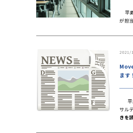
平素
が担
2021/
Mo
ます
平素
サル
きを