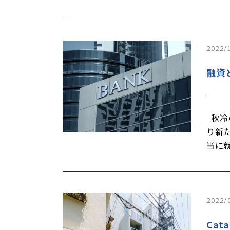
2022/
融資
秋冷
り新
当に
2022/
Ca