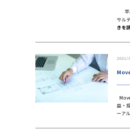
平素
サル
きを
2021/
Mov
Mov
益・投
ーア