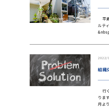
平素
ルテ
&nbs
2022/
組織
行く
りま
月よ