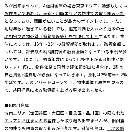
みが出来ませんが、A信用金庫の場合
東京エリアに勤務もしくは
お住まいであれば、東京・川崎エリアの物件での取り組み可能
となっており、範囲が広いことが最大のポイントです。また、
耐用年数が過ぎている物件でも、
鑑定評価を入れたり近隣の土
地相場や建物の質（修繕履歴等）を加味して判断
するため、物
件によっては、15年～25年の融資期間が取れます。融資金額に
ついては、評価額の約8割前後の融資金額となっている事例が多
いです。（ただし、融資年数によっては多少下がる可能性があ
ります） 仮に、物件価格と同等の評価額が出た場合は、2割の
自己資金+諸費用が必要になっていきます。金利は2%前半～2%
半ばです。このアパートローンでは、物件単体と属性を見るの
で、共同担保による融資額を上げる事は出来ません。
■B信用金庫
城南エリア（世田谷区・大田区・目黒区・品川区）の限られた
エリアにお住まいのお客様
しか取り組み出来ませんが、旧耐震
の物件でも融資の取り組みが可能です。融資金額は、
土地の路