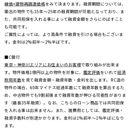
線価+建物再調達価格
をみて決まります。融資期間については、
築古の物件でも15年～25年の融資期間が可能となっており、ま
た、共同担保を入れる事によって融資金額をさらにのばすこと
も可能です。
ご属性によっては、より高条件で融資を引ける場合もございま
す。金利は2%前半～2%半ばです。
■C銀行
東京・神奈川エリアにお住まいのお客様
で取り組みが出来ま
す。物件価格1億円以上の物件を対象に、
鑑定評価
をいれて
経済
耐用年数
を見て融資金額・融資年数・金利を出します。RC造の
物件の場合、60年マイナス経過年数にて融資年数を算出するた
め、中古物件でも9割前後まで融資年数が伸びる可能性がありま
す（最長35年融資）。なお、こちらのローン商品では共同担保
を入れる事は出来ません。また、諸費用としては、鑑定評価・
融資手数料が別途かかります。金利は1%前半～1%半ばになり
ます。