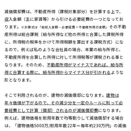
減価償却費は、不動産所得（課税対象部分）を計算する上で、
収
入金額（主に家賃等）から引ける必要経費の一つとなってお
ります。
その不動
※計算式は「総収入金額 – 必要経費 = 不動産所得の金額」
産所得は総合課税（給与所得など他の所得と合算した課税所得
に、所得税の税率をかけて所得税額を算出する課税方式）にな
るので、例えば私のような会社員の場合、本業の給与所得と、
不動産所得を合算した所得に対して所得税等が課税される事と
なります。そのため、
不動産所得がマイナスであれば、給与所
得と合算する際に、給与所得からマイナス分が引かれる
ような
形となります。
そこで利用されるのが、建物の減価償却になります。
建物は
年々価値が下がるので、その減少分を一定のルールに則って必
要経費として計算（償却）されるのが減価償却費
になります。
例えば、建物価格を耐用年数で均等割りして減価償却する場合
は、「建物価格5000万/耐用年数22年＝毎年約230万円」の減価