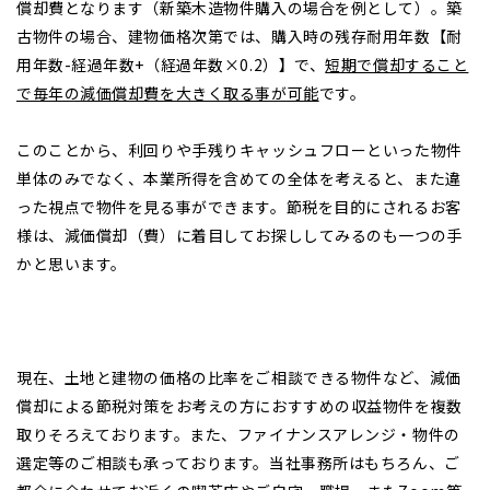
償却費となります（新築木造物件購入の場合を例として）。築
古物件の場合、建物価格次第では、購入時の残存耐用年数【耐
用年数-経過年数+（経過年数×0.2）】で、
短期で償却すること
で毎年の減価償却費を大きく取る事が可能
です。
このことから、利回りや手残りキャッシュフローといった物件
単体のみでなく、本業所得を含めての全体を考えると、また違
った視点で物件を見る事ができます。節税を目的にされるお客
様は、減価償却（費）に着目してお探ししてみるのも一つの手
かと思います。
現在、土地と建物の価格の比率をご相談できる物件など、減価
償却による節税対策をお考えの方におすすめの収益物件を複数
取りそろえております。また、ファイナンスアレンジ・物件の
選定等のご相談も承っております。当社事務所はもちろん、ご