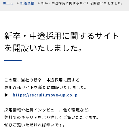
ホーム
新着情報
新卒・中途採用に関するサイトを開設いたしました。
採用情報
お問い合わせ
新卒・中途採用に関するサイト
を開設いたしました。
0120-861-956
[受付時間]10:00〜18:00 [定休日]毎週水曜、第1・3火曜
この度、当社の新卒・中途採用に関する
専用Webサイトを新たに開設いたしました。
▶
https://recruit.move-up.co.jp
採用情報や社員インタビュー、働く環境など、
弊社でのキャリアをより詳しくご覧いただけます。
ぜひご覧いただければ幸いです。