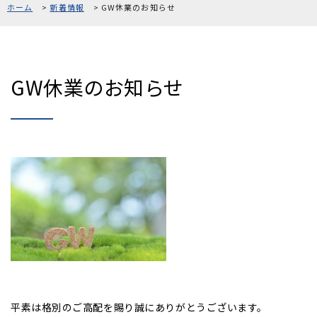
ホーム
新着情報
GW休業のお知らせ
採用情報
お問い合わせ
GW休業のお知らせ
0120-861-956
[受付時間]10:00〜18:00 [定休日]毎週水曜、第1・3火曜
平素は格別のご高配を賜り誠にありがとうございます。